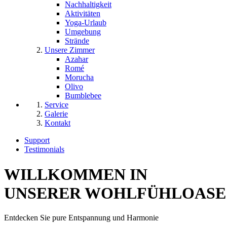
Nachhaltigkeit
Aktivitäten
Yoga-Urlaub
Umgebung
Strände
Unsere Zimmer
Azahar
Romé
Morucha
Olivo
Bumblebee
Service
Galerie
Kontakt
Support
Testimonials
WILLKOMMEN IN
UNSERER WOHLFÜHLOASE
Entdecken Sie pure Entspannung und Harmonie